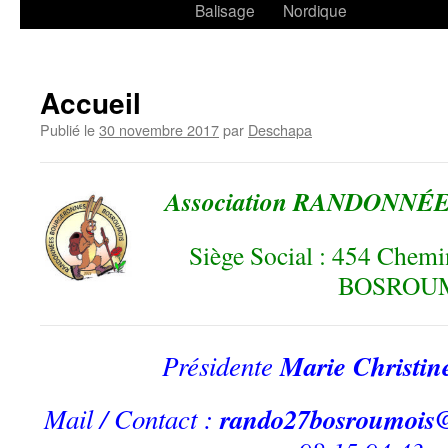
Balisage
Nordique
Accueil
Publié le
30 novembre 2017
par
Deschapa
Association RANDONN
Siège Social : 454 Chemi
BOSROU
Présidente
Marie Christin
Mail / Contact :
rando27bosroumois