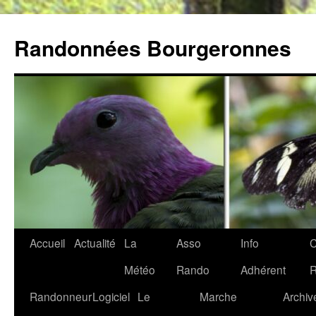
Aller
au
Randonnées Bourgeronnes
contenu
Accueil
Actualité
La
Asso
Info
C
Météo
Rando
Adhérent
Randonneur
Logiciel
Le
Marche
Archiv