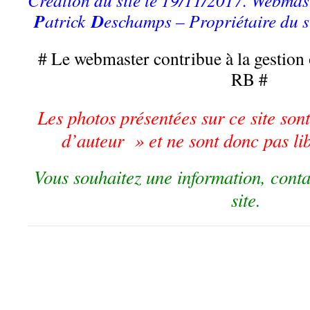
Création du site le 19/11/2017. Webma
P
D
atrick
eschamps – Propriétaire du s
# Le webmaster contribue à la gestion 
RB #
Les photos présentées sur ce site son
d’auteur » et ne sont donc pas libr
Vous souhaitez une information, cont
site.