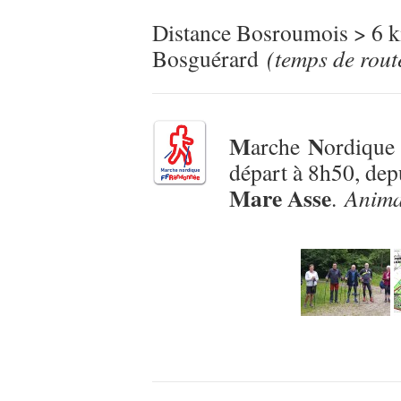
Distance Bosroumois > 6 k
Bosguérard
(temps de rout
M
N
arche
ordique
départ à 8h50, dep
Mare Asse
.
Anima