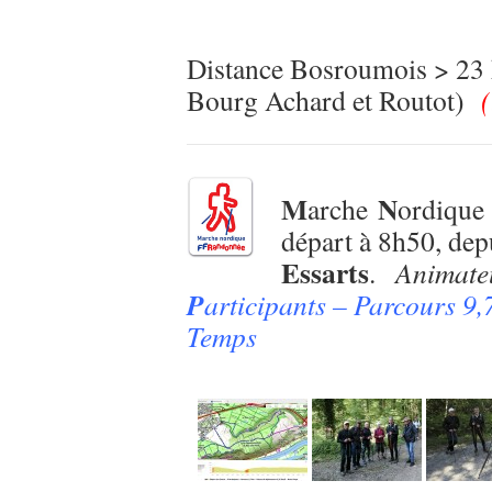
Distance Bosroumois > 23
Bourg Achard et Routot)
M
N
arche
ordique
départ à 8h50, de
Essarts
.
Animate
P
articipants – Parcours 9
Temps