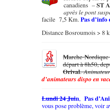
ST 
canadiens –
après le pont susp
Pas d’info 
facile 7,5 Km.
Distance Bosroumois > 8
M
N
arche
ordique
départ à 8h50, dep
Orival
.
Animateur
d’animateurs dispo en vac
Lundi 24 Jui
n
Pas d’An
,
vous pose problème, voir a