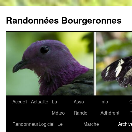
Aller
au
Randonnées Bourgeronnes
contenu
Accueil
Actualité
La
Asso
Info
C
Météo
Rando
Adhérent
Randonneur
Logiciel
Le
Marche
Archiv