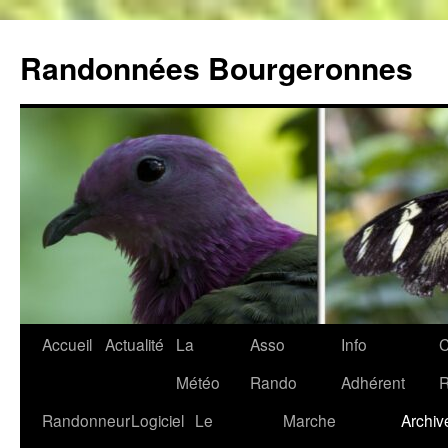
Aller
au
Randonnées Bourgeronnes
contenu
Accueil
Actualité
La
Asso
Info
C
Météo
Rando
Adhérent
Randonneur
Logiciel
Le
Marche
Archiv