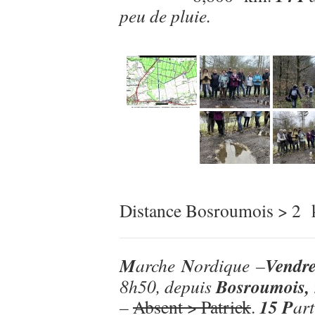
peu de pluie.
Distance Bosroumois > 2
M
N
Vendre
arche
ordique –
Bosroumois,
8h50, depuis
15 P
–
Absent > Patrick
.
ar