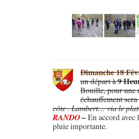
Dimanche 18 Fév
9 Heu
un départ à
Bouille, pour une
échauffement sera 
côte . Lambert… via le pla
RANDO
–
En accord avec l
pluie importante.