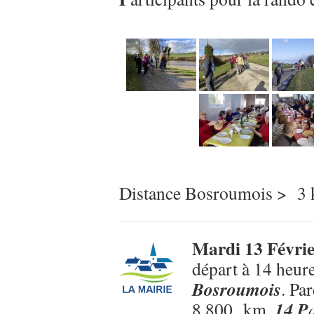
Distance Bosroumois > 3
Mardi 13 Févri
départ à 14 heur
Bosroumois
. Pa
14 P
8,800 km.