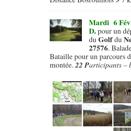
Mardi 6 Févr
D
.
pour un dép
Golf
Ne
du
du
27576
. Balad
Bataille pour un parcours d
22 P
montée.
articipants –