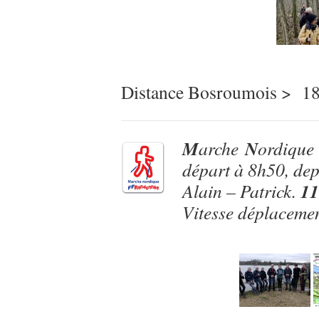
Distance Bosroumois > 1
M
N
arche
ordique
départ à 8h50, de
11
Alain – Patrick.
Vitesse déplaceme