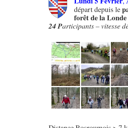
Lundi 5 Février
,
p
départ depuis le
forêt de la Lond
24 P
articipants – vitesse
Distance Bosroumois > 7 