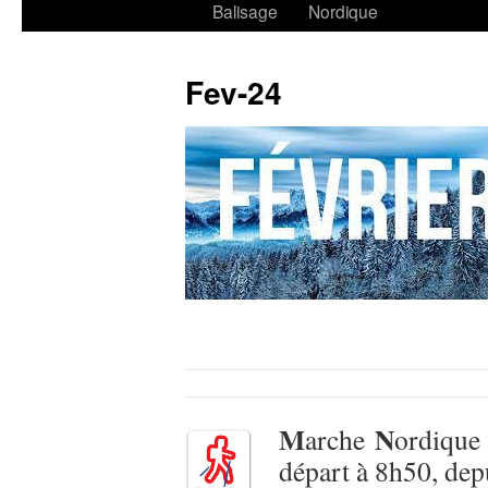
Balisage
Nordique
Fev-24
M
N
arche
ordique
départ à 8h50, de