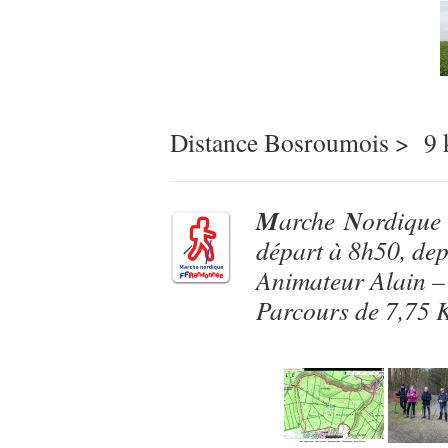
Distance Bosroumois > 9
M
N
arche
ordique
départ à 8h50, de
Animateur Alain 
Parcours de 7,75 