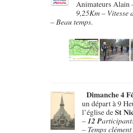
Animateurs Alain 
9,25Km – Vitesse 
– Beau temps.
Dimanche 4 Fé
un départ à 9 He
St Ni
l’église de
12 P
–
articipant
– Temps clément