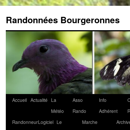
Aller
au
Randonnées Bourgeronnes
contenu
Accueil
Actualité
La
Asso
Info
C
Météo
Rando
Adhérent
Randonneur
Logiciel
Le
Marche
Archiv