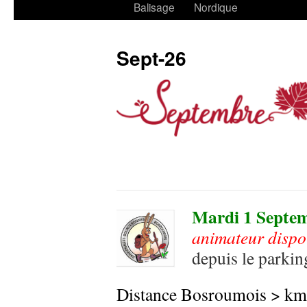
Balisage
Nordique
Sept-26
Mardi 1 Septe
animateur disp
depuis le parki
Distance Bosroumois > km