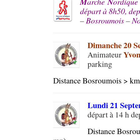
M
N
arche
ordique
départ à 8h50, dep
– Bosroumois – N
Dimanche 20 S
Yvon
Animateur
parking
Distance Bosroumois > km
Lundi 21 Sept
départ à 14 h de
Distance Bosrou