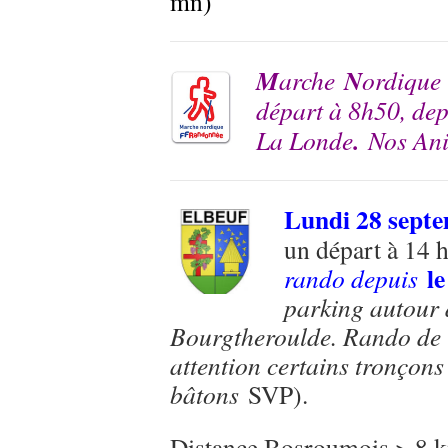
mn)
M
N
arche
ordique
départ à 8h50, de
.
La Londe
Nos Ani
Lundi 28 sept
un départ à 14 
le
rando depuis
parking autour 
Bourgtheroulde. Rando de 
attention certains tronçons
bâtons
SVP).
Distance Bosroumois > 8 