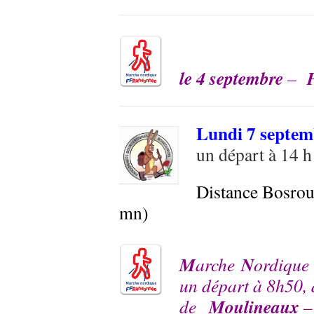
le 4 septembre
–
Lundi 7 septem
un départ à 14 h
Distance Bosrou
mn)
M
N
arche
ordique
un départ à 8h50,
Moulineaux
de
–