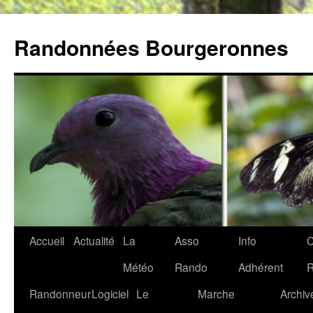
Aller
au
Randonnées Bourgeronnes
contenu
Accueil
Actualité
La
Asso
Info
C
Météo
Rando
Adhérent
Randonneur
Logiciel
Le
Marche
Archiv