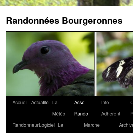
Aller
au
Randonnées Bourgeronnes
contenu
Accueil
Actualité
La
Asso
Info
C
Météo
Rando
Adhérent
Randonneur
Logiciel
Le
Marche
Archiv