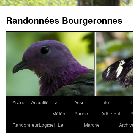
Aller
au
Randonnées Bourgeronnes
contenu
Accueil
Actualité
La
Asso
Info
C
Météo
Rando
Adhérent
Randonneur
Logiciel
Le
Marche
Archiv