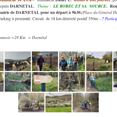
DARNETAL
.
Ren
epuis
.
Thème :
LE ROBEC ET SA SOURCE
mairie de DARNETAL pour un départ à 9h30.
(Place du Général D
arking à proximité. Circuit de 18 km dénivelé positif 350m –
7 Partic
roumois >28 Km > Darnétal