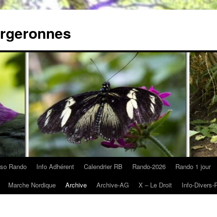
rgeronnes
so Rando
Info Adhérent
Calendrier RB
Rando-2026
Rando 1 jour
Marche Nordique
Archive
Archive-AG
X – Le Droit
Info-Divers-