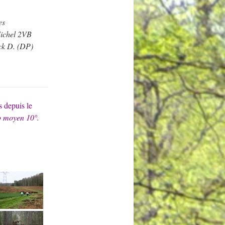
es
Michel 2VB
ck D. (DP)
 depuis le
p moyen 10°.