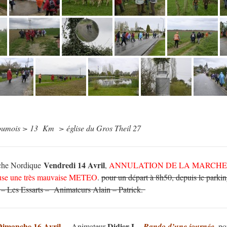
oumois > 13 Km > église du Gros Theil 27
Vendredi 14
Avril
che Nordique
,
ANNULATION DE LA MARCH
use une très mauvaise METEO
.
pour un départ à 8h50, depuis le park
 – Les Essarts – Animateurs Alain – Patrick.
Dimanche 16 Avril
Didier L.
– Animateur
Rando d’une journée
,
pou