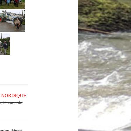
E NORDIQUE
ing Champ du
r un départ