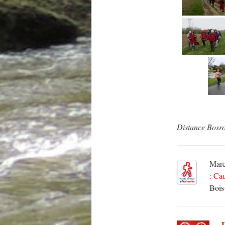
Distance Bosr
Mar
: Ca
Bois