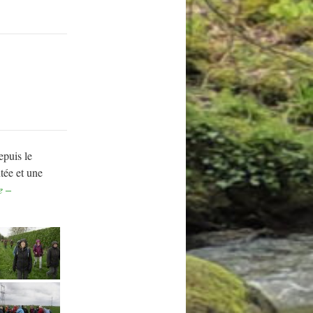
epuis le
tée et une
e –