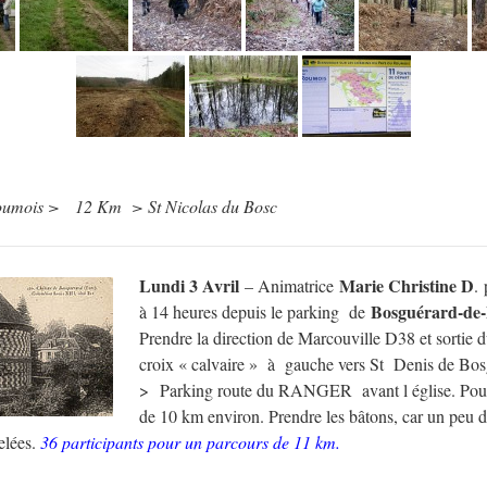
oumois > 12 Km > St Nicolas du Bosc
Lundi 3 Avril
Marie Christine D
– Animatrice
.
Bosguérard-de-
à 14 heures depuis le parking de
Prendre la direction de Marcouville D38 et sortie du
croix « calvaire » à gauche vers St Denis de Bo
> Parking route du RANGER avant l église. Pour
de 10 km environ. Prendre les bâtons, car un peu d
elées.
36 participants pour un parcours de 11 km.