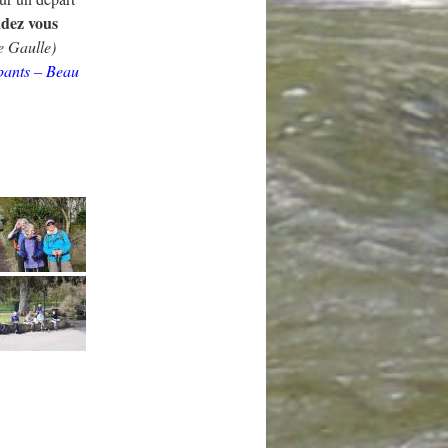
dez vous
e Gaulle)
ipants – Beau