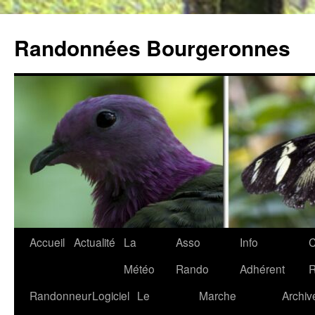
Aller
au
Randonnées Bourgeronnes
contenu
Accueil
Actualité
La
Asso
Info
C
Météo
Rando
Adhérent
Randonneur
Logiciel
Le
Marche
Archiv