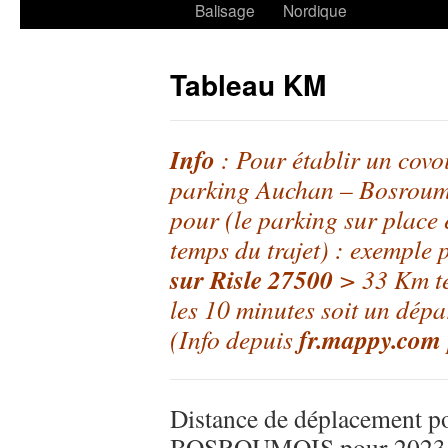
Balisage
Nordique
Tableau KM
Info
: Pour établir un covoi
parking Auchan – Bosroumo
pour
(le parking sur place 
temps du trajet)
: exemple p
sur Risle 27500
> 33 Km te
les 10 minutes soit un dép
fr.mappy.com
(Info depuis
Distance de déplacement p
BOSROUMOIS pour 2023