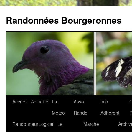
Aller
au
Randonnées Bourgeronnes
contenu
Accueil
Actualité
La
Asso
Info
C
Météo
Rando
Adhérent
Randonneur
Logiciel
Le
Marche
Archiv