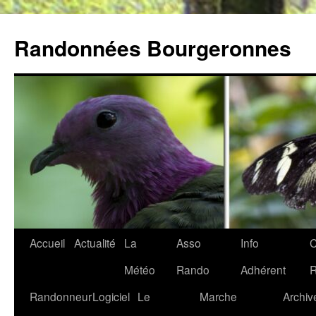
Aller
au
Randonnées Bourgeronnes
contenu
Accueil
Actualité
La
Asso
Info
C
Météo
Rando
Adhérent
Randonneur
Logiciel
Le
Marche
Archiv